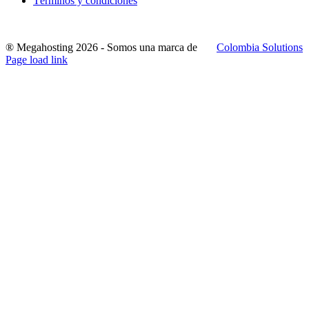
Términos y condiciones
® Megahosting
2026
- Somos una marca de
Colombia Solutions
Facebook
X
YouTube
Page load link
Go
to
Top