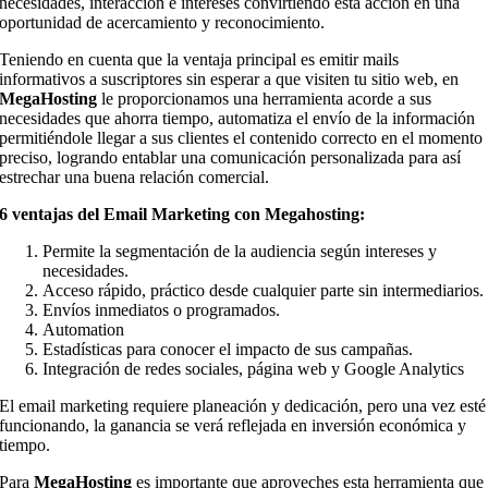
necesidades, interacción e intereses convirtiendo esta acción en una
oportunidad de acercamiento y reconocimiento.
Teniendo en cuenta que la ventaja principal es emitir mails
informativos a suscriptores sin esperar a que visiten tu sitio web, en
MegaHosting
le proporcionamos una herramienta acorde a sus
necesidades que ahorra tiempo, automatiza el envío de la información
permitiéndole llegar a sus clientes el contenido correcto en el momento
preciso, logrando entablar una comunicación personalizada para así
estrechar una buena relación comercial.
6 ventajas del Email Marketing con Megahosting:
Permite la segmentación de la audiencia según intereses y
necesidades.
Acceso rápido, práctico desde cualquier parte sin intermediarios.
Envíos inmediatos o programados.
Automation
Estadísticas para conocer el impacto de sus campañas.
Integración de redes sociales, página web y Google Analytics
El email marketing requiere planeación y dedicación, pero una vez esté
funcionando, la ganancia se verá reflejada en inversión económica y
tiempo.
Para
MegaHosting
es importante que aproveches esta herramienta que