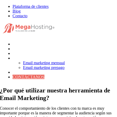
Skip
Plataforma de clientes
to
Blog
content
Contacto
NOSOTROS
HOSTING
DOMINIOS
EMAIL MARKETING
Email marketing mensual
Email marketing prepago
CS SECURITY WORDPRESS
CONTÁCTANOS
¿Por qué utilizar nuestra herramienta de
Email Marketing?
Conocer el comportamiento de los clientes con tu marca es muy
importante porque es la manera de segmentar la audiencia según sus